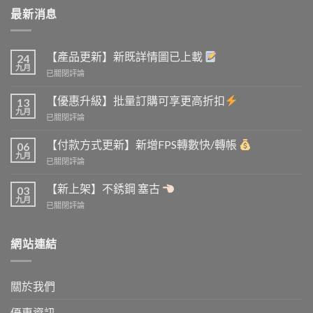
最新消息
【產品更新】新既詳情圖已上載
24
九月
【產
已關閉評論
品
更
【優惠升級】批量訂購可享更高折扣
13
新】
九月
【優
已關閉評論
新
惠
既
升
【付款方式更新】新增FPS轉數快/轉帳
詳
06
級】
九月
情
【付
已關閉評論
批
圖
款
量
已
方
【新上架】不銹鋼 塞古
訂
03
上
式
九月
購
載
【新
已關閉評論
更
可
上
新】
享
架】
新
更
不
網站連結
增
高
銹
FPS
折
鋼
轉
扣
塞
數
關於我們
古
快/
轉
優惠資訊