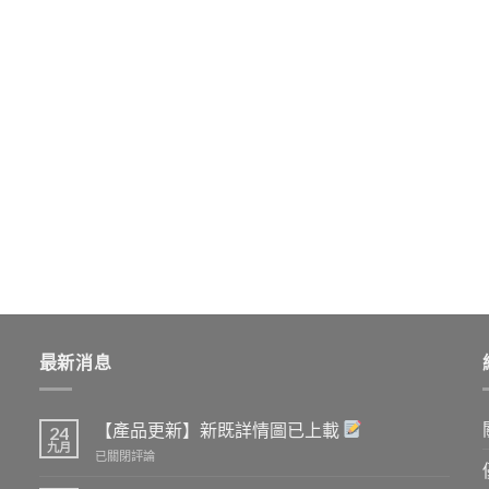
最新消息
【產品更新】新既詳情圖已上載
24
九月
【產
已關閉評論
品