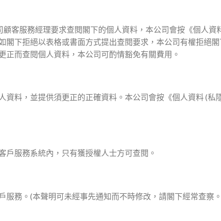
司顧客服務經理要求查閱閣下的個人資料，本公司會按《個人資料(私隱
規定，如閣下拒絕以表格或書面方式提出查閱要求，本公司有權拒絕
更正而查閱個人資料，本公司可酌情豁免有關費用。
資料，並提供須更正的正確資料。本公司會按《個人資料 (私隱)
客戶服務系統內，只有獲授權人士方可查閱。
戶服務。(本聲明可未經事先通知而不時修改，請閣下經常查察。