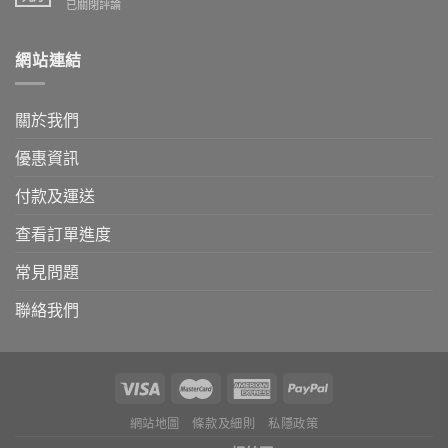
載
【新
已關閉評論
更
可
上
新】
享
架】
新
更
不
網站連結
增
高
銹
FPS
折
鋼
轉
扣
塞
數
關於我們
古
快/
轉
優惠資訊
帳
付款及運送
查看訂單進度
常見問題
聯絡我們
網站地圖
條款及細則
私隱政策