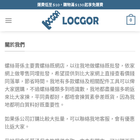
Skip
運費低至 $10，購物滿 $150 起享免運費
to
content
0
關於我們
螺絲哥係主要賣螺絲既網店，以往我地做螺絲既批發，依家
網上做零售同埋批發，希望提供到比大家網上直接查看價錢
同落單，節省時間。我地有多款螺絲及相關配件工具可以俾
大家選購，不過螺絲種類多到唔識數，我地都盡量搵多啲返
來比大家揀，平同貴都好，都唔會揀質素參差既貨，因為我
地都明白質料好既重要性。
如果係公司訂購比較大批量，可以聯絡我地客服，會有優惠
比返大家。