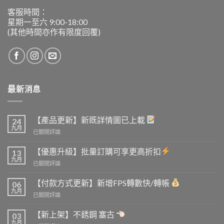
客服時間：
星期一至六 9:00-18:00
(其他時間亦作有限度回覆)
最新消息
【產品更新】新既詳情圖已上載
24
九月
【產
已關閉評論
品
更
【優惠升級】批量訂購可享更高折扣
13
新】
九月
【優
已關閉評論
新
惠
既
升
【付款方式更新】新增FPS轉數快/轉帳
詳
06
級】
九月
情
【付
已關閉評論
批
圖
款
量
已
方
【新上架】不銹鋼 塞古
訂
03
上
式
九月
購