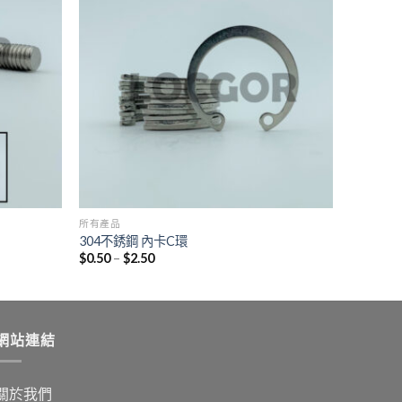
所有產品
304不銹鋼 內卡C環
$
0.50
–
$
2.50
網站連結
關於我們