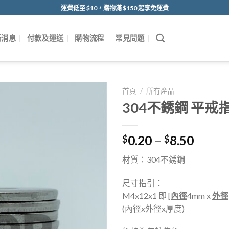
運費低至 $10，購物滿 $150 起享免運費
新消息
付款及運送
購物流程
常見問題
首頁
/
所有產品
304不銹鋼 平戒
0.20
–
8.50
$
$
材質：304不銹鋼
尺寸指引：
M4x12x1 即 [
內徑
4mm x
外徑
(內徑x外徑x厚度)