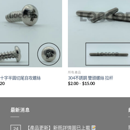
所有產品
鋼 十字半圓切尾自攻螺絲
304不銹鋼 雙頭螺絲 拉杆
.20
$
2.00
–
$
15.00
最新消息
【產品更新】新既詳情圖已上載
24