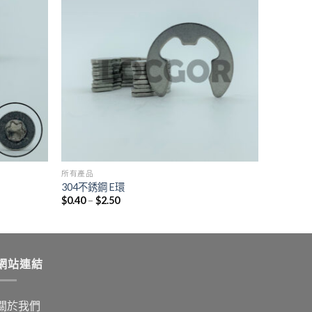
所有產品
304不銹鋼 E環
$
0.40
–
$
2.50
網站連結
關於我們