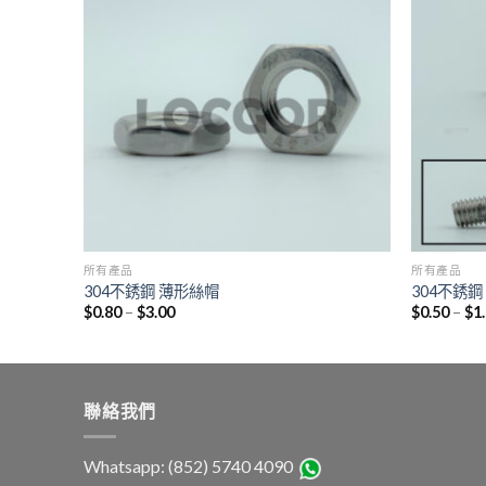
所有產品
所有產品
304不銹鋼 薄形絲帽
304不銹
$
0.80
–
$
3.00
$
0.50
–
$
1
聯絡我們
Whatsapp: (852) 5740 4090