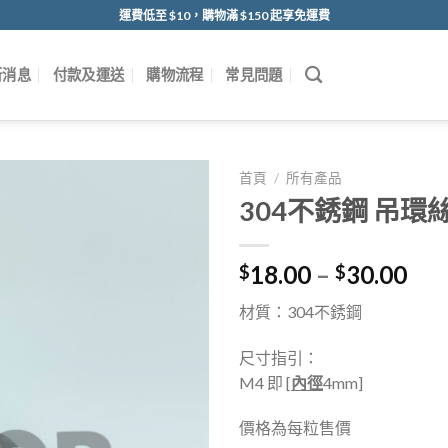
運費低至 $10，購物滿 $150 起享免運費
新消息
付款及運送
購物流程
常見問題
首頁
/
所有產品
304不銹鋼 吊環
18.00
–
30.00
$
$
材質：304不銹鋼
尺寸指引：
M4 即 [
內徑
4mm]
價格為每粒售價