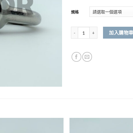
規格
304不銹鋼 吊環絲帽 數量
加入購物