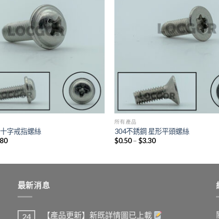
所有產品
鋼 十字戒指螺絲
304不銹鋼 星形平頭螺絲
.80
$
0.50
–
$
3.30
最新消息
【產品更新】新既詳情圖已上載
24