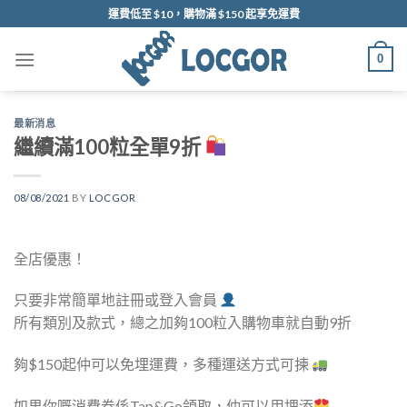
Skip
運費低至 $10，購物滿 $150 起享免運費
to
content
0
最新消息
繼續滿100粒全單9折
08/08/2021
BY
LOCGOR
全店優惠！
只要非常簡單地註冊或登入會員
所有類別及款式，總之加夠100粒入購物車就自動9折
夠$150起仲可以免埋運費，多種運送方式可揀
如果你嘅消費券係Tap&Go領取，仲可以用埋添