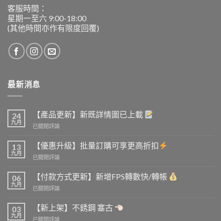
客服時間：
星期一至六 9:00-18:00
(其他時間亦作有限度回覆)
最新消息
【產品更新】新既詳情圖已上載
24
九月
【產
已關閉評論
品
更
【優惠升級】批量訂購可享更高折扣
13
新】
九月
【優
已關閉評論
新
惠
既
升
【付款方式更新】新增FPS轉數快/轉帳
詳
06
級】
九月
情
【付
已關閉評論
批
圖
款
量
已
方
【新上架】不銹鋼 塞古
訂
03
上
式
九月
購
載
【新
已關閉評論