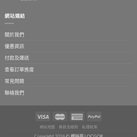
更
可
上
新】
享
架】
新
更
不
網站連結
增
高
銹
FPS
折
鋼
轉
扣
塞
數
關於我們
古
快/
轉
優惠資訊
帳
付款及運送
查看訂單進度
常見問題
聯絡我們
網站地圖
條款及細則
私隱政策
Copyright 2026 ©
螺絲哥 LOCGOR