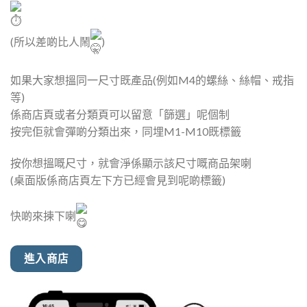
(所以差啲比人鬧
)
如果大家想搵同一尺寸既產品(例如M4的螺絲、絲帽、戒指
等)
係商店頁或者分類頁可以留意「篩選」呢個制
按完佢就會彈啲分類出來，同埋M1-M10既標籤
按你想搵嘅尺寸，就會淨係顯示該尺寸嘅商品架喇
(桌面版係商店頁左下方已經會見到呢啲標籤)
快啲來揀下喇
進入商店