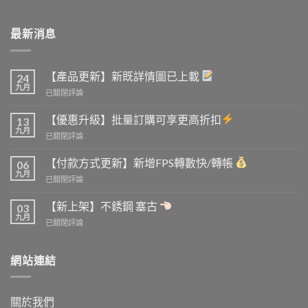
最新消息
【產品更新】新既詳情圖已上載
24
九月
【產
已關閉評論
品
更
【優惠升級】批量訂購可享更高折扣
13
新】
九月
【優
已關閉評論
新
惠
既
升
【付款方式更新】新增FPS轉數快/轉帳
詳
06
級】
九月
情
【付
已關閉評論
批
圖
款
量
已
方
【新上架】不銹鋼 塞古
訂
03
上
式
九月
購
載
【新
已關閉評論
更
可
上
新】
享
架】
新
更
不
網站連結
增
高
銹
FPS
折
鋼
轉
扣
塞
數
關於我們
古
快/