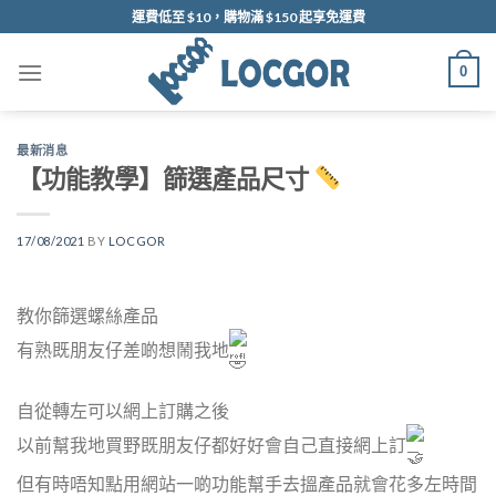
Skip
運費低至 $10，購物滿 $150 起享免運費
to
content
0
最新消息
【功能教學】篩選產品尺寸
17/08/2021
BY
LOCGOR
教你篩選螺絲產品
有熟既朋友仔差啲想鬧我地
自從轉左可以網上訂購之後
以前幫我地買野既朋友仔都好好會自己直接網上訂
但有時唔知點用網站一啲功能幫手去搵產品就會花多左時間