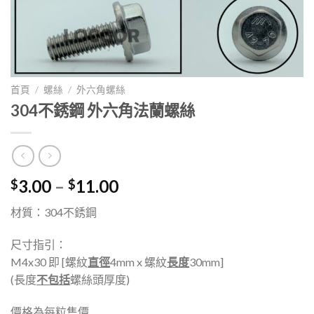
首頁
/
螺絲
/
外六角螺絲
304不銹鋼 外六角法蘭螺絲
3.00
–
11.00
$
$
材質：304不銹鋼
尺寸指引：
M4x30 即 [螺紋
直徑
4mm x 螺紋
長度
30mm]
(長度
不包括
螺絲頭厚度)
價格為每粒售價