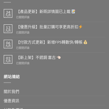
【產品更新】新既詳情圖已上載
24
九月
【產
已關閉評論
品
更
【優惠升級】批量訂購可享更高折扣
13
新】
九月
【優
已關閉評論
新
惠
既
升
【付款方式更新】新增FPS轉數快/轉帳
詳
06
級】
九月
情
【付
已關閉評論
批
圖
款
量
已
方
【新上架】不銹鋼 塞古
訂
03
上
式
九月
購
載
【新
已關閉評論
更
可
上
新】
享
架】
新
更
不
網站連結
增
高
銹
FPS
折
鋼
轉
扣
塞
數
關於我們
古
快/
轉
優惠資訊
帳