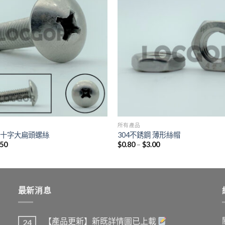
所有產品
鋼 十字大扁頭螺絲
304不銹鋼 薄形絲帽
.50
$
0.80
–
$
3.00
最新消息
【產品更新】新既詳情圖已上載
24