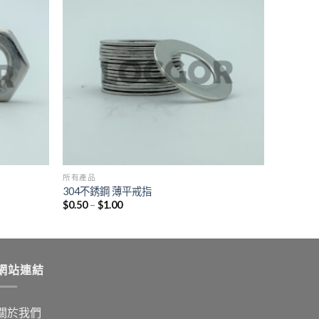
所有產品
304不銹鋼 薄平戒指
$
0.50
–
$
1.00
網站連結
關於我們