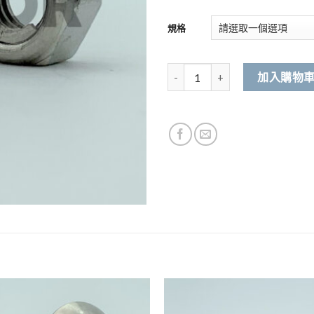
規格
304不銹鋼 金屬自鎖絲帽 數量
加入購物