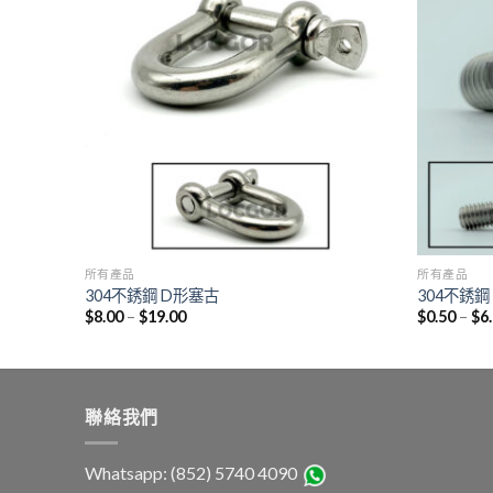
所有產品
所有產品
304不銹鋼 D形塞古
304不銹
$
8.00
–
$
19.00
$
0.50
–
$
6
聯絡我們
Whatsapp: (852) 5740 4090