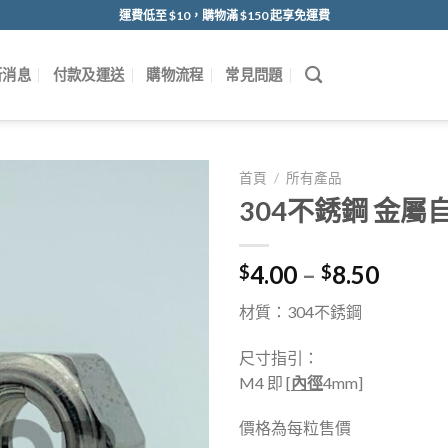
運費低至 $10，購物滿 $150 起享免運費
新消息
付款及運送
購物流程
常見問題
首頁
/
所有產品
304不銹鋼 金屬
4.00
–
8.50
$
$
材質：304不銹鋼
尺寸指引：
M4 即 [
內徑
4mm]
價格為每粒售價