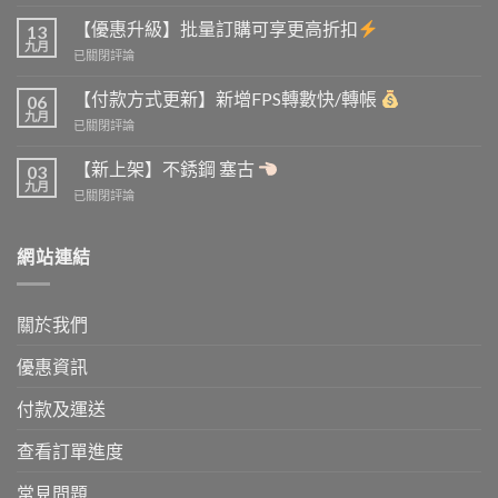
品
更
【優惠升級】批量訂購可享更高折扣
13
新】
九月
【優
已關閉評論
新
惠
既
升
【付款方式更新】新增FPS轉數快/轉帳
詳
06
級】
九月
情
【付
已關閉評論
批
圖
款
量
已
方
【新上架】不銹鋼 塞古
訂
03
上
式
九月
購
載
【新
已關閉評論
更
可
上
新】
享
架】
新
更
不
網站連結
增
高
銹
FPS
折
鋼
轉
扣
塞
數
關於我們
古
快/
轉
優惠資訊
帳
付款及運送
查看訂單進度
常見問題