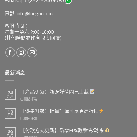
Whatsapp: (852) 5740 4090
電郵: info@locgor.com
客服時間：
星期一至六 9:00-18:00
(其他時間亦作有限度回覆)
最新消息
【產品更新】新既詳情圖已上載
24
九月
【產
已關閉評論
品
更
【優惠升級】批量訂購可享更高折扣
13
新】
九月
【優
已關閉評論
新
惠
既
升
【付款方式更新】新增FPS轉數快/轉帳
詳
06
級】
九月
情