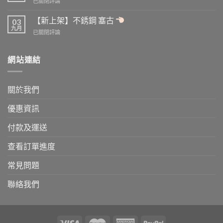
【付
已關閉評論
批
圖
款
量
已
方
【新上架】不銹鋼 塞古
訂
03
上
式
九月
購
載
【新
已關閉評論
更
可
上
新】
享
架】
新
更
不
網站連結
增
高
銹
FPS
折
鋼
轉
扣
塞
數
關於我們
古
快/
轉
優惠資訊
帳
付款及運送
查看訂單進度
常見問題
聯絡我們