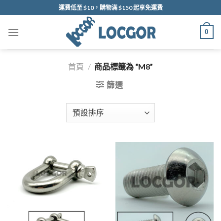
Skip
運費低至 $10，購物滿 $150 起享免運費
to
content
0
首頁
/
商品標籤為 “M8”
篩選