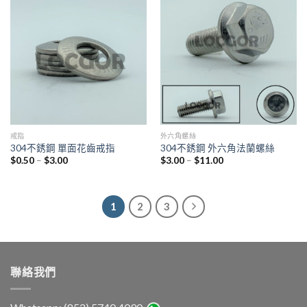
戒指
外六角螺絲
304不銹鋼 單面花齒戒指
304不銹鋼 外六角法蘭螺絲
$
0.50
–
$
3.00
$
3.00
–
$
11.00
1
2
3
聯絡我們