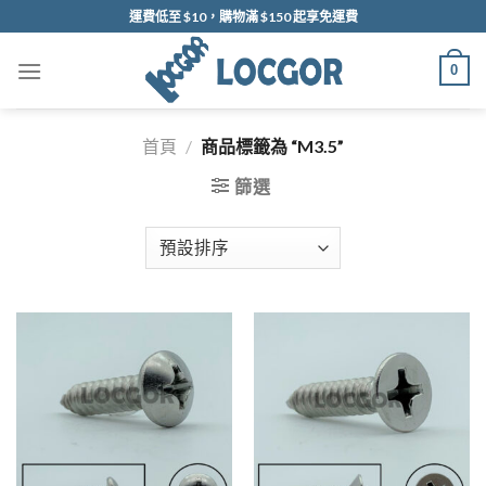
Skip
運費低至 $10，購物滿 $150 起享免運費
to
content
0
首頁
/
商品標籤為 “M3.5”
篩選