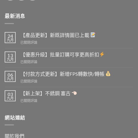
最新消息
【產品更新】新既詳情圖已上載
24
九月
【產
已關閉評論
品
更
【優惠升級】批量訂購可享更高折扣
13
新】
九月
【優
已關閉評論
新
惠
既
升
【付款方式更新】新增FPS轉數快/轉帳
詳
06
級】
九月
情
【付
已關閉評論
批
圖
款
量
已
方
【新上架】不銹鋼 塞古
訂
03
上
式
九月
購
載
【新
已關閉評論
更
可
上
新】
享
架】
新
更
不
網站連結
增
高
銹
FPS
折
鋼
轉
扣
塞
數
關於我們
古