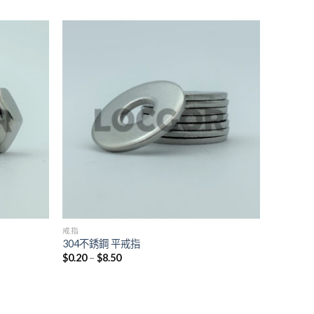
戒指
304不銹鋼 平戒指
$
0.20
–
$
8.50