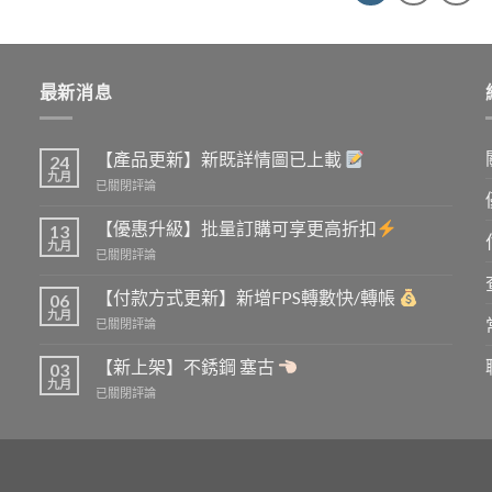
最新消息
【產品更新】新既詳情圖已上載
24
九月
【產
已關閉評論
品
更
【優惠升級】批量訂購可享更高折扣
13
新】
九月
【優
已關閉評論
新
惠
既
升
【付款方式更新】新增FPS轉數快/轉帳
詳
06
級】
九月
情
【付
已關閉評論
批
圖
款
量
已
方
【新上架】不銹鋼 塞古
訂
03
上
式
九月
購
載
【新
已關閉評論
更
可
上
新】
享
架】
新
更
不
增
高
銹
FPS
折
鋼
轉