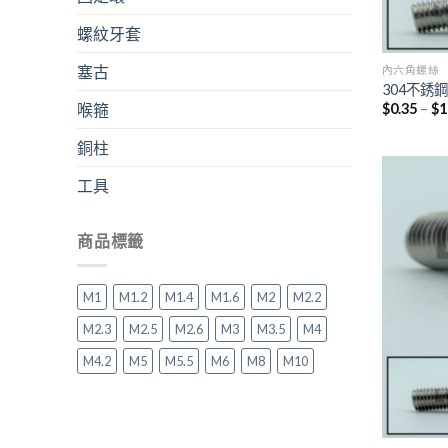
螺紋牙套
塞古
內六角螺絲
304不銹
$
0.35
–
$
1
喉箍
銅柱
工具
商品標籤
M1
M1.2
M1.4
M1.6
M2
M2.2
M2.3
M2.5
M2.6
M3
M3.5
M4
M4.2
M5
M5.5
M6
M8
M10