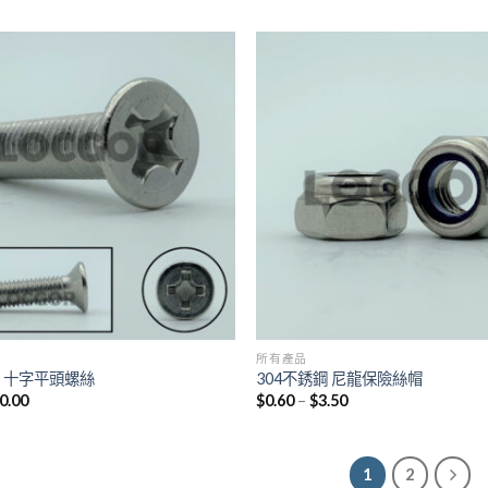
所有產品
鋼 十字平頭螺絲
304不銹鋼 尼龍保險絲帽
0.00
$
0.60
–
$
3.50
1
2