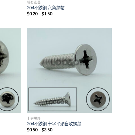
所有產品
304不銹鋼 六角絲帽
$
0.20
–
$
1.50
十字螺絲
304不銹鋼 十字平頭自攻螺絲
$
0.50
–
$
3.50