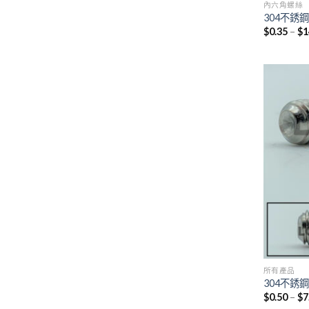
內六角螺絲
304不銹
$
0.35
–
$
1
所有產品
304不銹
$
0.50
–
$
7