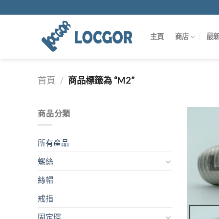
Skip
to
content
主頁
商店
最
首頁
/
商品標籤為 “M2”
商品分類
所有產品
螺絲
絲帽
戒指
固定環