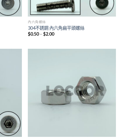
內六角螺絲
304不銹鋼 內六角扁平頭螺絲
$
0.50
–
$
2.00