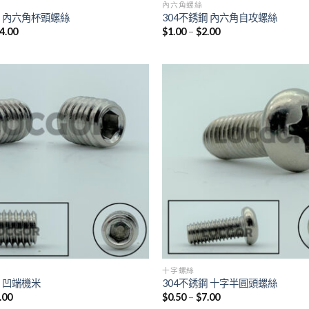
內六角螺絲
鋼 內六角杯頭螺絲
304不銹鋼 內六角自攻螺絲
4.00
$
1.00
–
$
2.00
十字螺絲
鋼 凹端機米
304不銹鋼 十字半圓頭螺絲
.00
$
0.50
–
$
7.00