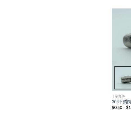
十字螺絲
304不銹
$
0.50
–
$
1