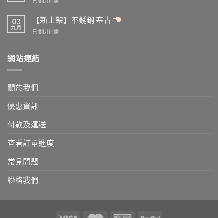
【付
已關閉評論
批
圖
款
量
已
方
【新上架】不銹鋼 塞古
訂
03
上
式
九月
購
載
【新
已關閉評論
更
可
上
新】
享
架】
新
更
不
網站連結
增
高
銹
FPS
折
鋼
轉
扣
塞
數
關於我們
古
快/
轉
優惠資訊
帳
付款及運送
查看訂單進度
常見問題
聯絡我們