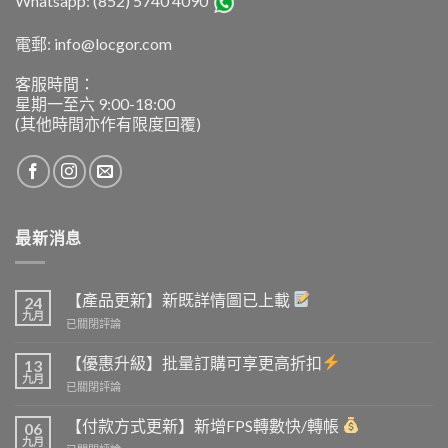
Whatsapp: (852) 5740 4090
電郵: info@locgor.com
客服時間：
星期一至六 9:00-18:00
(其他時間亦作有限度回覆)
最新消息
【產品更新】新既詳情圖已上載
24
九月
【產
已關閉評論
品
更
【優惠升級】批量訂購可享更高折扣
13
新】
九月
【優
已關閉評論
新
惠
既
升
【付款方式更新】新增FPS轉數快/轉帳
詳
06
級】
九月
情