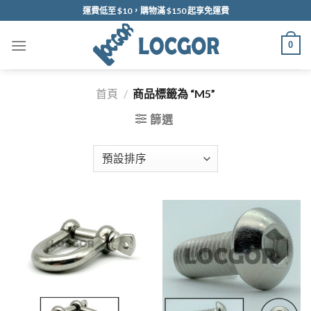
Skip
運費低至 $10，購物滿 $150 起享免運費
to
content
0
首頁
/
商品標籤為 “M5”
篩選